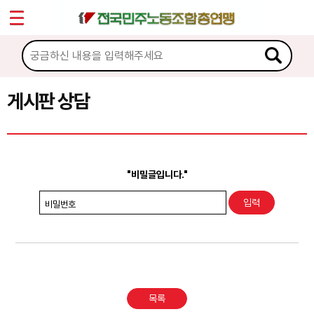
*
Sketchbook5, 스케치북5
마이페이지
소개
<
소식
게시판 상담
Sketchbook5, 스케치북5
노동상담
게시판 상담
"비밀글입니다."
권리찾기수첩 검색
비밀번호
바로보기
찾아보기
노동조합 가입 안내
목록
전국 노동상담소 안내