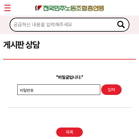
*
Sketchbook5, 스케치북5
마이페이지
소개
<
소식
게시판 상담
Sketchbook5, 스케치북5
노동상담
게시판 상담
"비밀글입니다."
권리찾기수첩 검색
비밀번호
바로보기
찾아보기
노동조합 가입 안내
목록
전국 노동상담소 안내