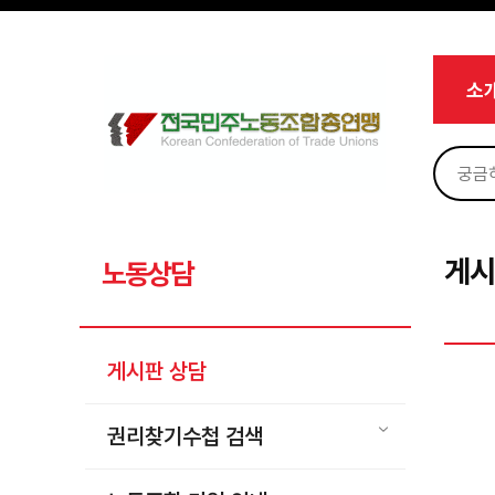
메뉴 건너뛰기
로그인
회원가입
Sketchbook5, 스케치북5
마이페이지
소개
소
<
소식
노동상담
Sketchbook5, 스케치북5
게시판 상담
권리찾기수첩 검색
게시
노동상담
바로보기
찾아보기
게시판 상담
노동조합 가입 안내
전국 노동상담소 안내
권리찾기수첩 검색
자료