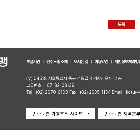
목록
부설기관
민주노총 소개
오시는 길
이용약관
개인정보처리방
(우) 04518 서울특별시 중구 정동길 3 경향신문사 14층
고유번호 : 107-82-08139
Tel : (02) 2670-9100 Fax : (02) 2635-1134 Email : kctu@
민주노총 가맹조직 사이트
민주노총 지역본부