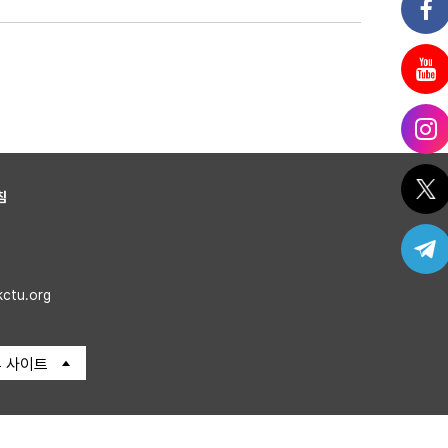
침
kctu.org
 사이트