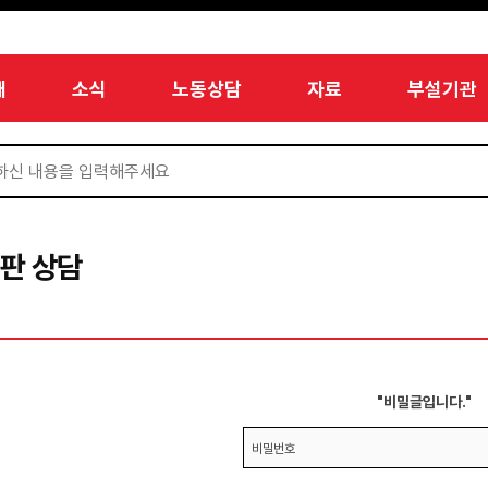
개
소식
노동상담
자료
부설기관
판 상담
"비밀글입니다."
비밀번호