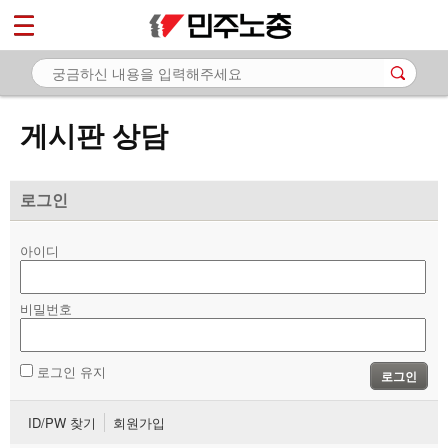
*
마이페이지
소개
<
소식
게시판 상담
노동상담
- 게시판 상담
로그인
- 권리찾기수첩 검색
아이디
- 바로보기
- 찾아보기
비밀번호
- 노동조합 가입 안내
로그인 유지
로그인
- 전국 노동상담소 안내
ID/PW 찾기
회원가입
자료