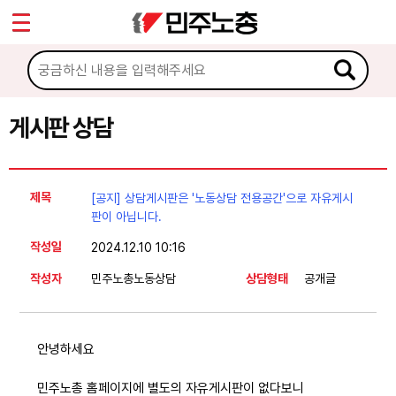
*
Sketchbook5, 스케치북5
마이페이지
소개
<
소식
게시판 상담
Sketchbook5, 스케치북5
노동상담
제목
[공지] 상담게시판은 '노동상담 전용공간'으로 자유게시
게시판 상담
판이 아닙니다.
작성일
2024.12.10 10:16
권리찾기수첩 검색
작성자
민주노총노동상담
상담형태
공개글
바로보기
찾아보기
노동조합 가입 안내
안녕하세요
전국 노동상담소 안내
민주노총 홈페이지에 별도의 자유게시판이 없다보니