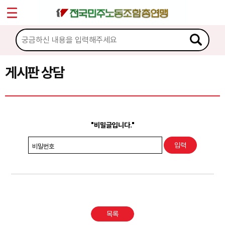
*
Sketchbook5, 스케치북5
마이페이지
소개
<
소식
게시판 상담
Sketchbook5, 스케치북5
노동상담
게시판 상담
"비밀글입니다."
권리찾기수첩 검색
비밀번호
바로보기
찾아보기
노동조합 가입 안내
목록
전국 노동상담소 안내