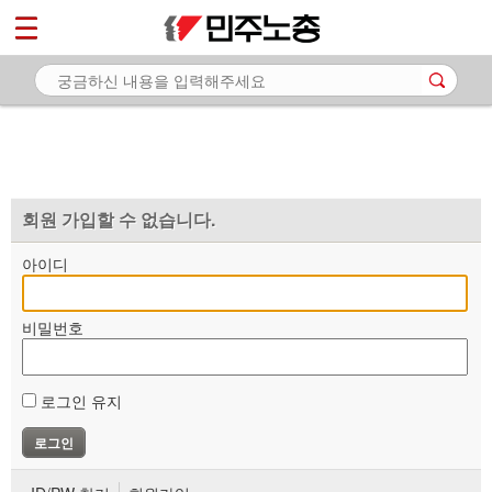
*
마이페이지
소개
<
소식
노동상담
자료
회원 가입할 수 없습니다.
부설기관
아이디
업무
비밀번호
로그인 유지