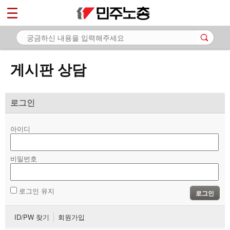
*
마이페이지
소개
<
소식
게시판 상담
노동상담
- 게시판 상담
로그인
- 권리찾기수첩 검색
아이디
- 바로보기
- 찾아보기
비밀번호
- 노동조합 가입 안내
로그인 유지
로그인
- 전국 노동상담소 안내
ID/PW 찾기
회원가입
자료