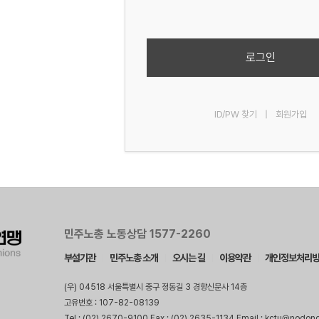
로그인
ID/PW 찾기
|
회원가입
민주노총 노동상담 1577-2260
부설기관
민주노총 소개
오시는 길
이용약관
개인정보처리
(우) 04518 서울특별시 중구 정동길 3 경향신문사 14층
고유번호 : 107-82-08139
Tel : (02) 2670-9100 Fax : (02) 2635-1134 Email : kctu@nodon