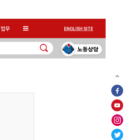
*
업무
ENGLISH SITE