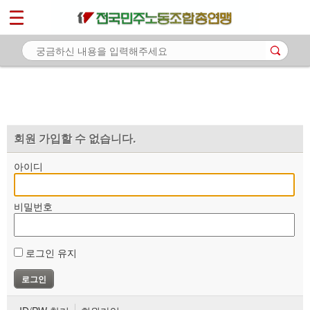
*
마이페이지
소개
<
소식
노동상담
자료
회원 가입할 수 없습니다.
부설기관
아이디
업무
비밀번호
로그인 유지