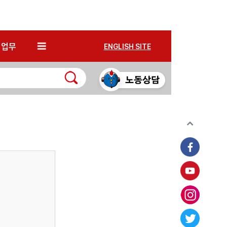
*
업무
ENGLISH SITE