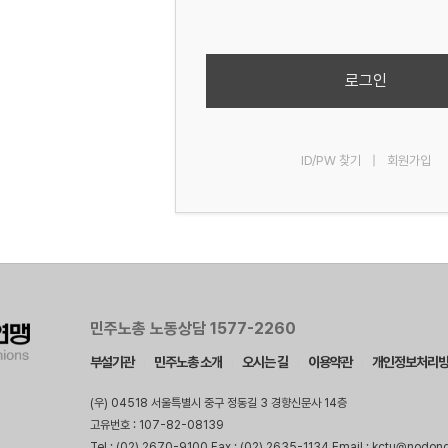
로그인
ID/PW 찾기
|
회원가입
민주노총 노동상담 1577-2260
부설기관
민주노총 소개
오시는 길
이용약관
개인정보처리
(우) 04518 서울특별시 중구 정동길 3 경향신문사 14층
고유번호 : 107-82-08139
Tel : (02) 2670-9100 Fax : (02) 2635-1134 Email : kctu@nodon