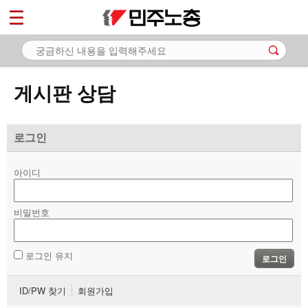
*
마이페이지
소개
<
소식
게시판 상담
노동상담
- 게시판 상담
로그인
- 권리찾기수첩 검색
아이디
- 바로보기
- 찾아보기
비밀번호
- 노동조합 가입 안내
로그인 유지
로그인
- 전국 노동상담소 안내
ID/PW 찾기
회원가입
자료