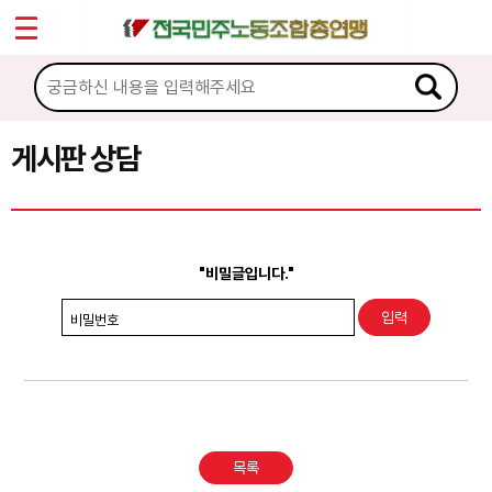
*
Sketchbook5, 스케치북5
마이페이지
소개
<
소식
게시판 상담
Sketchbook5, 스케치북5
노동상담
게시판 상담
"비밀글입니다."
권리찾기수첩 검색
비밀번호
바로보기
찾아보기
노동조합 가입 안내
목록
전국 노동상담소 안내