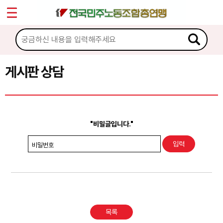
*
Sketchbook5, 스케치북5
마이페이지
소개
<
소식
게시판 상담
Sketchbook5, 스케치북5
노동상담
게시판 상담
"비밀글입니다."
권리찾기수첩 검색
비밀번호
바로보기
찾아보기
노동조합 가입 안내
목록
전국 노동상담소 안내