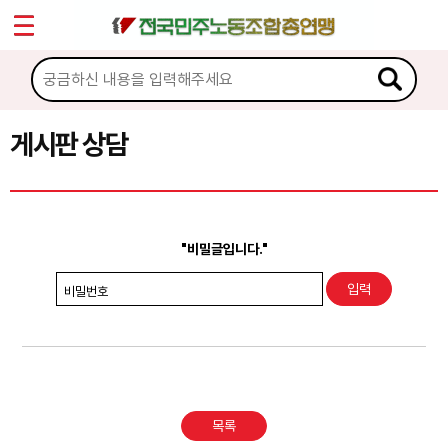
*
Sketchbook5, 스케치북5
마이페이지
소개
<
소식
게시판 상담
Sketchbook5, 스케치북5
노동상담
게시판 상담
"비밀글입니다."
권리찾기수첩 검색
비밀번호
바로보기
찾아보기
노동조합 가입 안내
목록
전국 노동상담소 안내