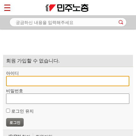
*
마이페이지
소개
<
소식
노동상담
자료
회원 가입할 수 없습니다.
부설기관
아이디
업무
비밀번호
로그인 유지