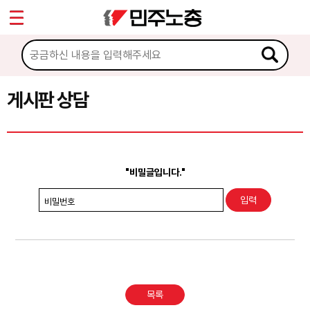
*
Sketchbook5, 스케치북5
마이페이지
소개
<
소식
게시판 상담
Sketchbook5, 스케치북5
노동상담
게시판 상담
"비밀글입니다."
권리찾기수첩 검색
비밀번호
바로보기
찾아보기
노동조합 가입 안내
목록
전국 노동상담소 안내