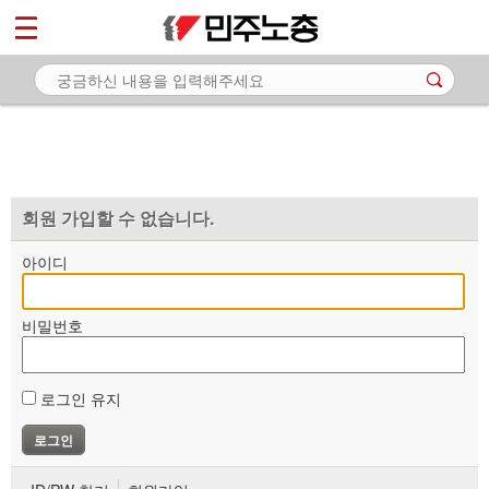
*
마이페이지
소개
<
소식
노동상담
자료
회원 가입할 수 없습니다.
부설기관
아이디
업무
비밀번호
로그인 유지