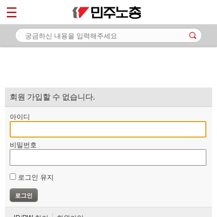
*
마이페이지
소개
<
소식
노동상담
자료
회원 가입할 수 없습니다.
부설기관
아이디
업무
비밀번호
로그인 유지