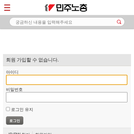
*
마이페이지
소개
<
소식
노동상담
자료
회원 가입할 수 없습니다.
부설기관
아이디
업무
비밀번호
로그인 유지