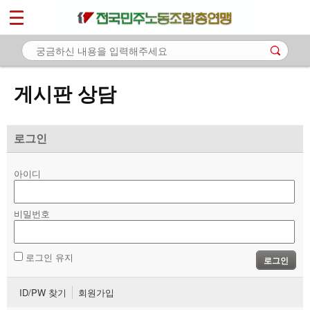
*
마이페이지
소개
<
소식
게시판 상담
노동상담
- 게시판 상담
로그인
- 권리찾기수첩 검색
아이디
- 바로보기
- 찾아보기
비밀번호
- 노동조합 가입 안내
로그인 유지
로그인
- 전국 노동상담소 안내
ID/PW 찾기
회원가입
자료