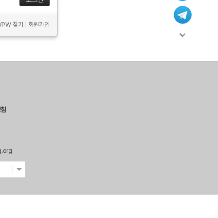
D/PW 찾기
|
회원가입
방침
g.org