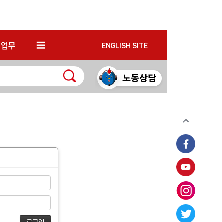
*
업무
ENGLISH SITE