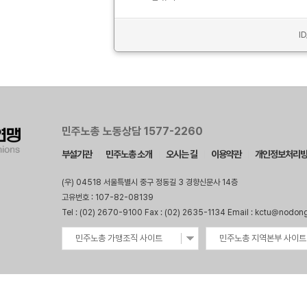
I
민주노총 노동상담 1577-2260
부설기관
민주노총 소개
오시는 길
이용약관
개인정보처리
(우) 04518 서울특별시 중구 정동길 3 경향신문사 14층
고유번호 : 107-82-08139
Tel : (02) 2670-9100 Fax : (02) 2635-1134 Email : kctu@nodon
민주노총 가맹조직 사이트
민주노총 지역본부 사이트