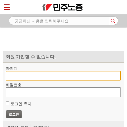
*
마이페이지
소개
<
소식
노동상담
자료
회원 가입할 수 없습니다.
부설기관
아이디
업무
비밀번호
로그인 유지