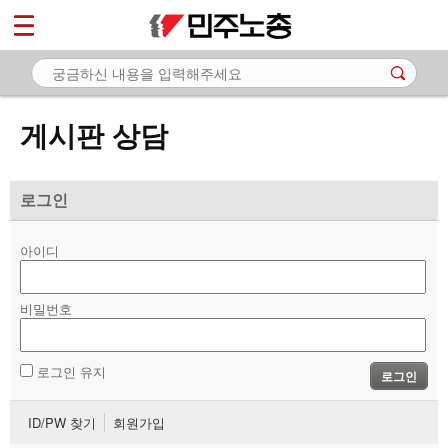
*
마이페이지
소개
<
소식
게시판 상담
노동상담
- 게시판 상담
로그인
- 권리찾기수첩 검색
아이디
- 바로보기
- 찾아보기
비밀번호
- 노동조합 가입 안내
로그인 유지
로그인
- 전국 노동상담소 안내
ID/PW 찾기
회원가입
자료