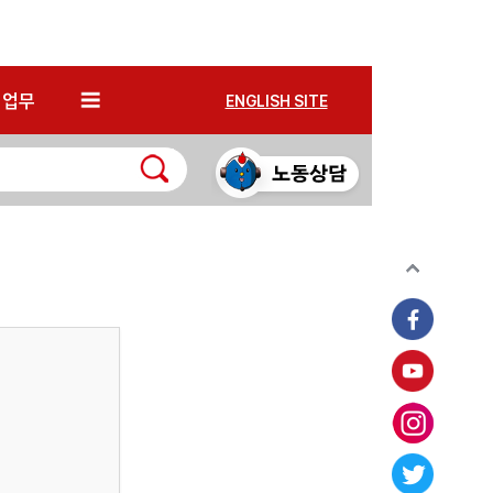
*
업무
ENGLISH SITE