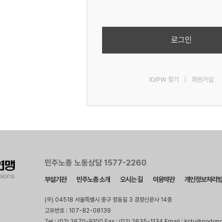
로그인
ID/PW 찾기
|
회원가입
민주노총 노동상담 1577-2260
부설기관
민주노총 소개
오시는 길
이용약관
개인정보처리
(우) 04518 서울특별시 중구 정동길 3 경향신문사 14층
고유번호 : 107-82-08139
Tel : (02) 2670-9100 Fax : (02) 2635-1134 Email : kctu@nodon