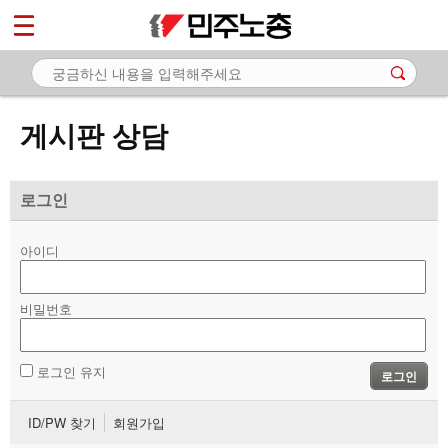
*
마이페이지
소개
<
소식
게시판 상담
노동상담
- 게시판 상담
로그인
- 권리찾기수첩 검색
아이디
- 바로보기
- 찾아보기
비밀번호
- 노동조합 가입 안내
로그인 유지
로그인
- 전국 노동상담소 안내
ID/PW 찾기
회원가입
자료