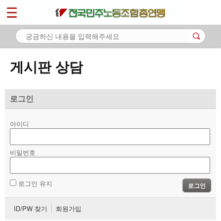
*
마이페이지
소개
<
소식
게시판 상담
노동상담
- 게시판 상담
로그인
- 권리찾기수첩 검색
아이디
- 바로보기
- 찾아보기
비밀번호
- 노동조합 가입 안내
로그인 유지
로그인
- 전국 노동상담소 안내
ID/PW 찾기
회원가입
자료