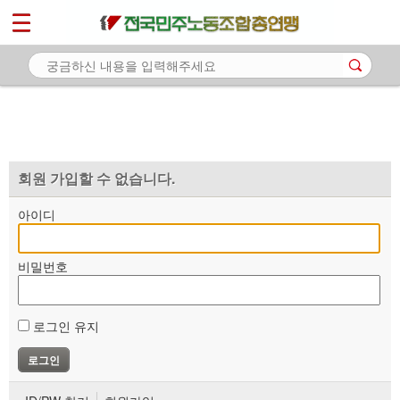
*
마이페이지
소개
<
소식
노동상담
자료
회원 가입할 수 없습니다.
부설기관
아이디
업무
비밀번호
로그인 유지