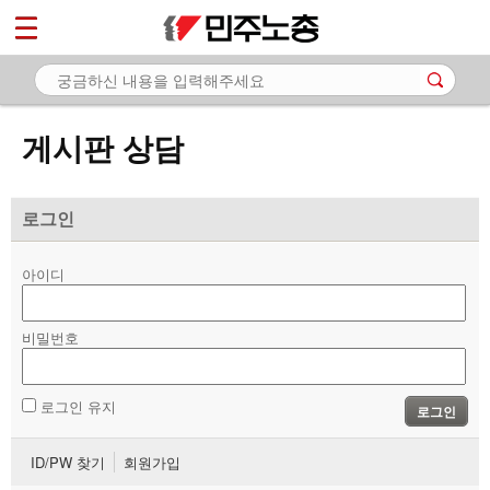
*
마이페이지
소개
<
소식
게시판 상담
노동상담
- 게시판 상담
로그인
- 권리찾기수첩 검색
아이디
- 바로보기
- 찾아보기
비밀번호
- 노동조합 가입 안내
로그인 유지
로그인
- 전국 노동상담소 안내
ID/PW 찾기
회원가입
자료