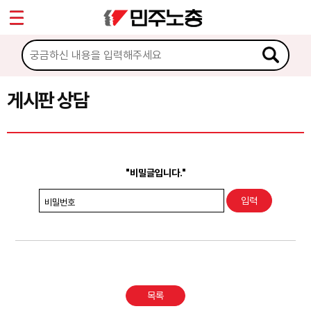
*
Sketchbook5, 스케치북5
마이페이지
소개
<
소식
게시판 상담
Sketchbook5, 스케치북5
노동상담
게시판 상담
"비밀글입니다."
권리찾기수첩 검색
비밀번호
바로보기
찾아보기
노동조합 가입 안내
목록
전국 노동상담소 안내