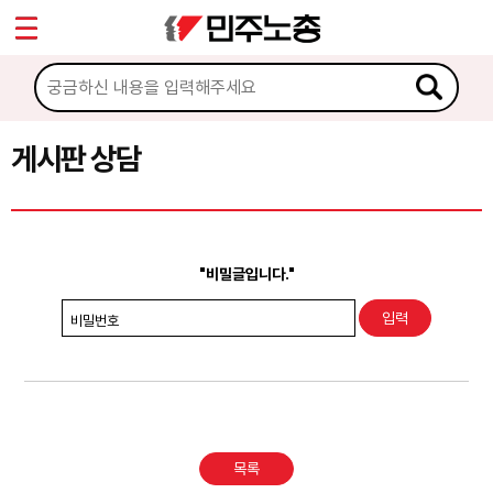
*
Sketchbook5, 스케치북5
마이페이지
소개
<
소식
게시판 상담
Sketchbook5, 스케치북5
노동상담
게시판 상담
"비밀글입니다."
권리찾기수첩 검색
비밀번호
바로보기
찾아보기
노동조합 가입 안내
목록
전국 노동상담소 안내