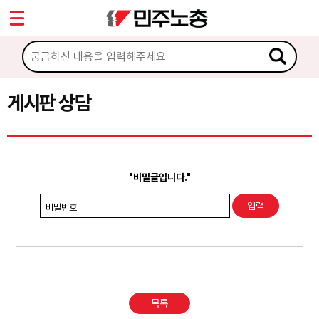
*
Sketchbook5, 스케치북5
마이페이지
소개
<
소식
게시판 상담
Sketchbook5, 스케치북5
노동상담
게시판 상담
"비밀글입니다."
권리찾기수첩 검색
비밀번호
바로보기
찾아보기
노동조합 가입 안내
목록
전국 노동상담소 안내