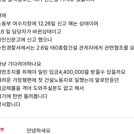
현재
노동부 여수지청에 12.26일 신고 해논 상태이며
2.6 일 담당자가 바뀐상태이고
국민신문고에 신고 했으나
순천경찰서에서는 2.6일 태0종합건설 관계자에게 관련협조를 
마냥 기다려야하나요
어떤조치를 취해야 밀린 임금4,400,000을 받을수 있을까요
어려운 가정형편에 첫 건설노동자로 일했는데 말로만듣던
임금체불을 격어 도와주실분도 없고 해서
여기에 한번 올려봅니다
감사합니다
답변
안녕하세요