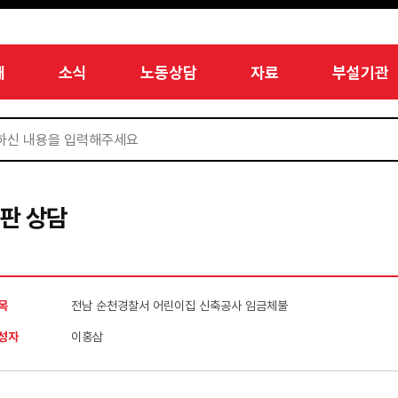
개
소식
노동상담
자료
부설기관
판 상담
목
전남 순천경찰서 어린이집 신축공사 임금체불
성자
이홍삼