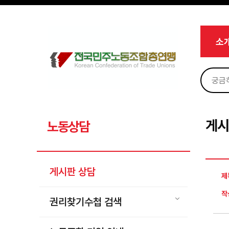
메뉴 건너뛰기
로그인
회원가입
Sketchbook5, 스케치북5
마이페이지
소개
소
<
소식
노동상담
Sketchbook5, 스케치북5
게시판 상담
권리찾기수첩 검색
게시
노동상담
바로보기
찾아보기
게시판 상담
노동조합 가입 안내
제
전국 노동상담소 안내
작
권리찾기수첩 검색
자료