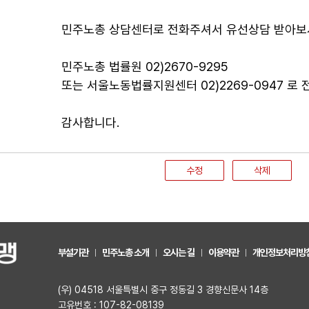
민주노총 상담센터로 전화주셔서 유선상담 받아보
민주노총 법률원 02)2670-9295
또는 서울노동법률지원센터 02)2269-0947 로
감사합니다.
수정
삭제
부설기관
민주노총 소개
오시는 길
이용약관
개인정보처리방
(우) 04518 서울특별시 중구 정동길 3 경향신문사 14층
고유번호 : 107-82-08139