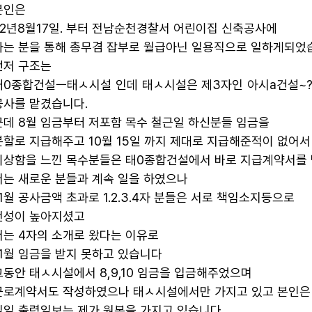
본인은
22년8월17일. 부터 전남순천경찰서 어린이집 신축공사에
아는 분을 통해 총무겸 잡부로 월급아닌 일용직으로 일하게되었
먼저 구조는
태0종합건설ㅡ태ㅅ시설 인데 태ㅅ시설은 제3자인 아시a건설~?
공사를 맡겼습니다.
근데 8월 임금부터 저포함 목수 철근일 하신분들 임금을
분할로 지급해주고 10월 15일 까지 제대로 지급해준적이 없어서
이상함을 느낀 목수분들은 태0종합건설에서 바로 지급계약서를
저는 새로운 분들과 계속 일을 하였으나
11월 공사금액 초과로 1.2.3.4자 분들은 서로 책임소지등으로
언성이 높아지셨고
저는 4자의 소개로 왔다는 이유로
11월 임금을 받지 못하고 있습니다
그동안 태ㅅ시설에서 8,9,10 임금을 입금해주었으며
근로계약서도 작성하였으나 태ㅅ시설에서만 가지고 있고 본인은
일일 출력일보는 제가 원본을 가지고 있습니다