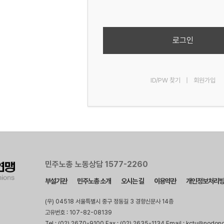
로그인
ID/PW 찾기
|
회원가입
민주노총 노동상담 1577-2260
부설기관
민주노총 소개
오시는 길
이용약관
개인정보처리
(우) 04518 서울특별시 중구 정동길 3 경향신문사 14층
고유번호 : 107-82-08139
Tel : (02) 2670-9100 Fax : (02) 2635-1134 Email : kctu@nodon