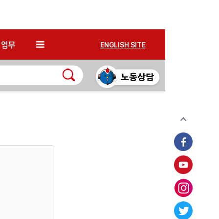
*
업무
ENGLISH SITE