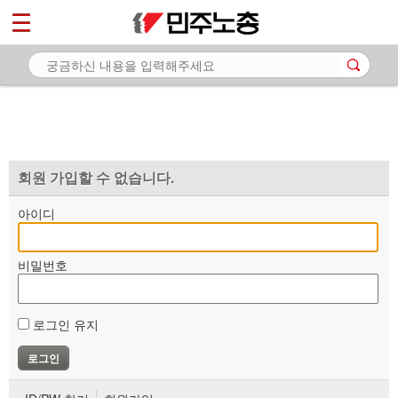
*
마이페이지
소개
<
소식
노동상담
자료
회원 가입할 수 없습니다.
부설기관
아이디
업무
비밀번호
로그인 유지