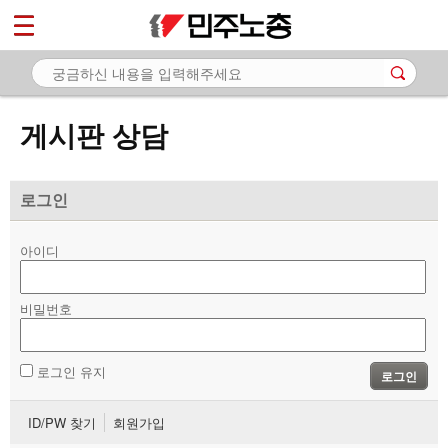
*
마이페이지
소개
<
소식
게시판 상담
노동상담
- 게시판 상담
로그인
- 권리찾기수첩 검색
아이디
- 바로보기
- 찾아보기
비밀번호
- 노동조합 가입 안내
로그인 유지
로그인
- 전국 노동상담소 안내
ID/PW 찾기
회원가입
자료