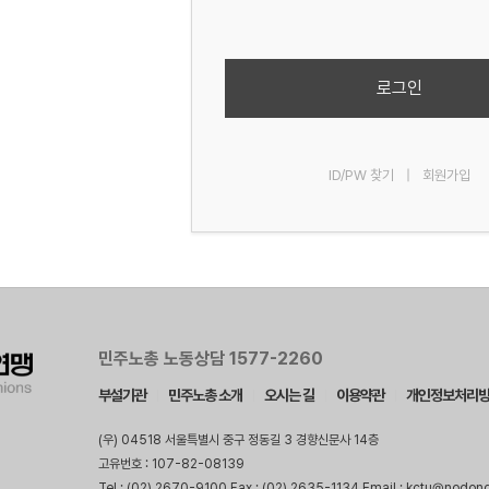
로그인
ID/PW 찾기
|
회원가입
민주노총 노동상담 1577-2260
부설기관
민주노총 소개
오시는 길
이용약관
개인정보처리
(우) 04518 서울특별시 중구 정동길 3 경향신문사 14층
고유번호 : 107-82-08139
Tel : (02) 2670-9100 Fax : (02) 2635-1134 Email : kctu@nodon