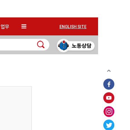
*
업무
ENGLISH SITE