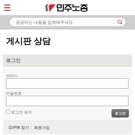
*
마이페이지
소개
<
소식
게시판 상담
노동상담
- 게시판 상담
로그인
- 권리찾기수첩 검색
아이디
- 바로보기
- 찾아보기
비밀번호
- 노동조합 가입 안내
로그인 유지
로그인
- 전국 노동상담소 안내
ID/PW 찾기
회원가입
자료