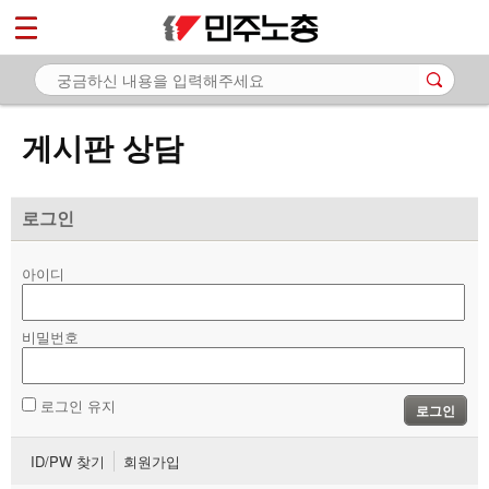
*
마이페이지
소개
<
소식
게시판 상담
노동상담
- 게시판 상담
로그인
- 권리찾기수첩 검색
아이디
- 바로보기
- 찾아보기
비밀번호
- 노동조합 가입 안내
로그인 유지
로그인
- 전국 노동상담소 안내
ID/PW 찾기
회원가입
자료