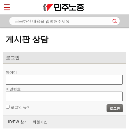
*
마이페이지
소개
<
소식
게시판 상담
노동상담
- 게시판 상담
로그인
- 권리찾기수첩 검색
아이디
- 바로보기
- 찾아보기
비밀번호
- 노동조합 가입 안내
로그인 유지
로그인
- 전국 노동상담소 안내
ID/PW 찾기
회원가입
자료