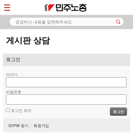
*
마이페이지
소개
<
소식
게시판 상담
노동상담
- 게시판 상담
로그인
- 권리찾기수첩 검색
아이디
- 바로보기
- 찾아보기
비밀번호
- 노동조합 가입 안내
로그인 유지
로그인
- 전국 노동상담소 안내
ID/PW 찾기
회원가입
자료