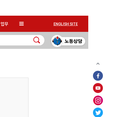
*
업무
ENGLISH SITE