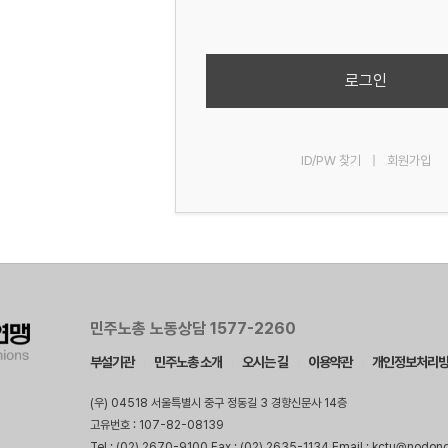
로그인
ID/PW 찾기
|
회원가입
민주노총 노동상담 1577-2260
부설기관
민주노총 소개
오시는 길
이용약관
개인정보처리
(우) 04518 서울특별시 중구 정동길 3 경향신문사 14층
고유번호 : 107-82-08139
Tel : (02) 2670-9100 Fax : (02) 2635-1134 Email : kctu@nodon