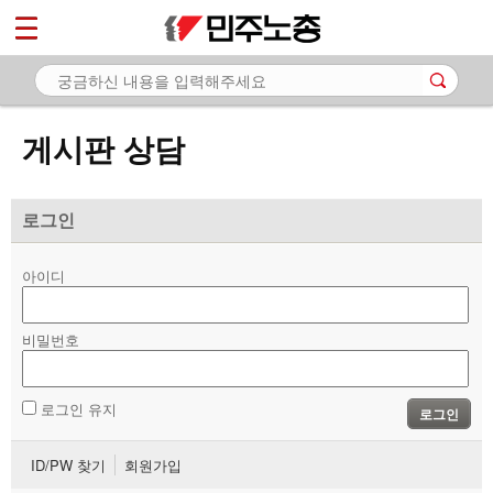
*
마이페이지
소개
<
소식
게시판 상담
노동상담
- 게시판 상담
로그인
- 권리찾기수첩 검색
아이디
- 바로보기
- 찾아보기
비밀번호
- 노동조합 가입 안내
로그인 유지
로그인
- 전국 노동상담소 안내
ID/PW 찾기
회원가입
자료