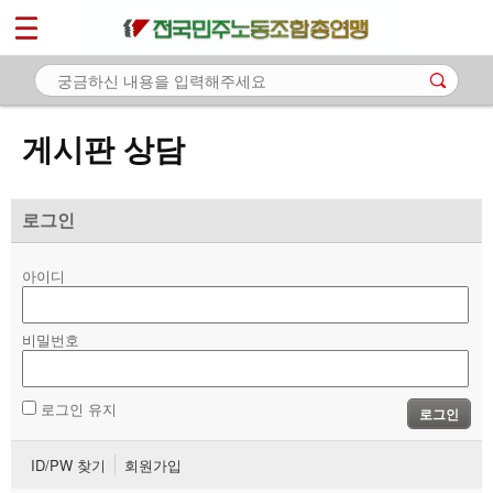
*
마이페이지
소개
<
소식
게시판 상담
노동상담
- 게시판 상담
로그인
- 권리찾기수첩 검색
아이디
- 바로보기
- 찾아보기
비밀번호
- 노동조합 가입 안내
로그인 유지
로그인
- 전국 노동상담소 안내
ID/PW 찾기
회원가입
자료