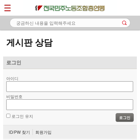
*
마이페이지
소개
<
소식
게시판 상담
노동상담
- 게시판 상담
로그인
- 권리찾기수첩 검색
아이디
- 바로보기
- 찾아보기
비밀번호
- 노동조합 가입 안내
로그인 유지
로그인
- 전국 노동상담소 안내
ID/PW 찾기
회원가입
자료