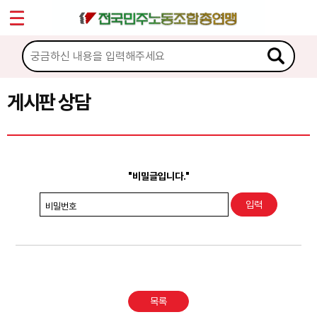
*
Sketchbook5, 스케치북5
마이페이지
소개
<
소식
게시판 상담
Sketchbook5, 스케치북5
노동상담
게시판 상담
"비밀글입니다."
권리찾기수첩 검색
비밀번호
바로보기
찾아보기
노동조합 가입 안내
목록
전국 노동상담소 안내