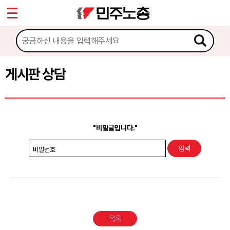
*
Sketchbook5, 스케치북5
마이페이지
소개
<
소식
게시판 상담
Sketchbook5, 스케치북5
노동상담
게시판 상담
"비밀글입니다."
권리찾기수첩 검색
비밀번호
바로보기
찾아보기
노동조합 가입 안내
목록
전국 노동상담소 안내