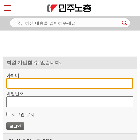
*
마이페이지
소개
<
소식
노동상담
자료
회원 가입할 수 없습니다.
부설기관
아이디
업무
비밀번호
로그인 유지