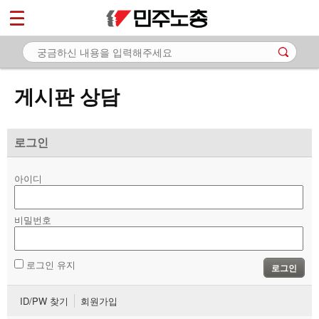
*
마이페이지
소개
<
소식
게시판 상담
노동상담
- 게시판 상담
로그인
- 권리찾기수첩 검색
아이디
- 바로보기
- 찾아보기
비밀번호
- 노동조합 가입 안내
로그인 유지
로그인
- 전국 노동상담소 안내
ID/PW 찾기
회원가입
자료