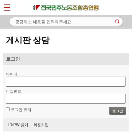
*
마이페이지
소개
<
소식
게시판 상담
노동상담
- 게시판 상담
로그인
- 권리찾기수첩 검색
아이디
- 바로보기
- 찾아보기
비밀번호
- 노동조합 가입 안내
로그인 유지
로그인
- 전국 노동상담소 안내
ID/PW 찾기
회원가입
자료